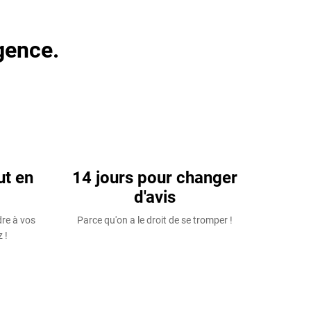
gence.
ut en
14 jours pour changer
d'avis
dre à vos
Parce qu'on a le droit de se tromper !
 !