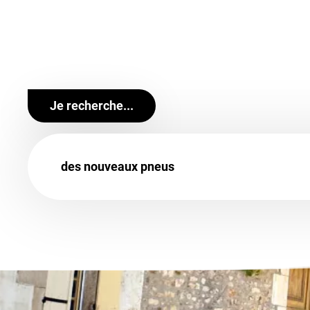
services sont destinés aussi bien à nos clients par
Retrouvez un large choix de marques de pneus voit
comme
Continental
,
Michelin
,
Pirelli
,
BestDrive
o
BestDrive. Votre confiance, notre exigence.
Je recherche...
des nouveaux pneus