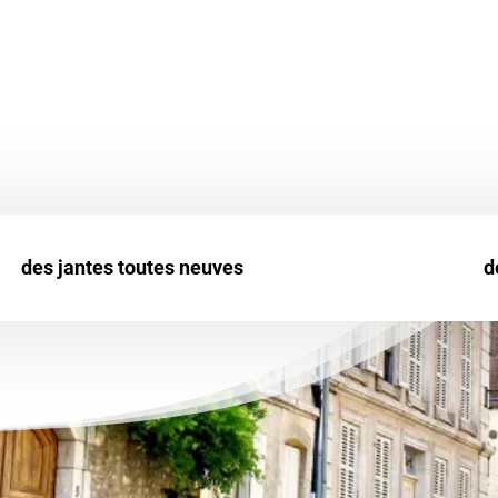
ticuliers que professionnels.
ure
u
Uniroyal
.
des jantes toutes neuves
d