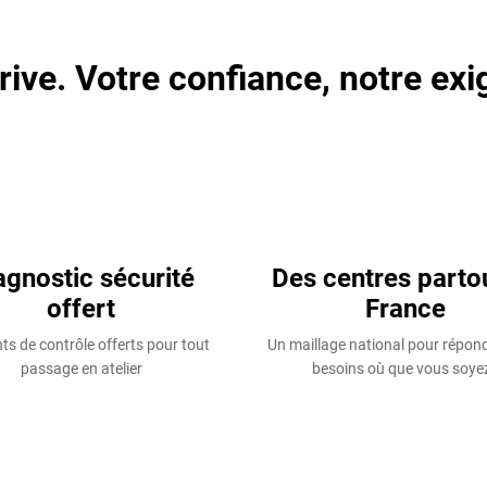
rive. Votre confiance, notre exi
agnostic sécurité
Des centres parto
offert
France
ts de contrôle offerts pour tout
Un maillage national pour répon
passage en atelier
besoins où que vous soyez