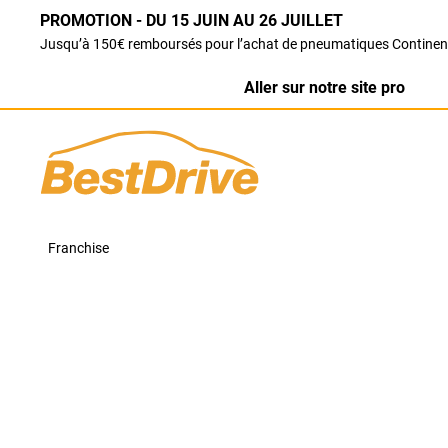
PROMOTION - DU 15 JUIN AU 26 JUILLET
Jusqu’à 150€ remboursés pour l’achat de pneumatiques Continen
Aller sur notre site pro
Franchise
Centre Auto BestDriv
MERCI D'APPELER VOTRE AGENCE POUR PRENDRE RDV
Votre centre auto BestDrive Avallon (89).
Notre équipe vous accueille dans votre garage Best
les
pneumatiques
, la réparation ou encore la révisi
Retrouvez un large choix de services auto pour tout
complète, vidange, freinage, amortisseur, géométri