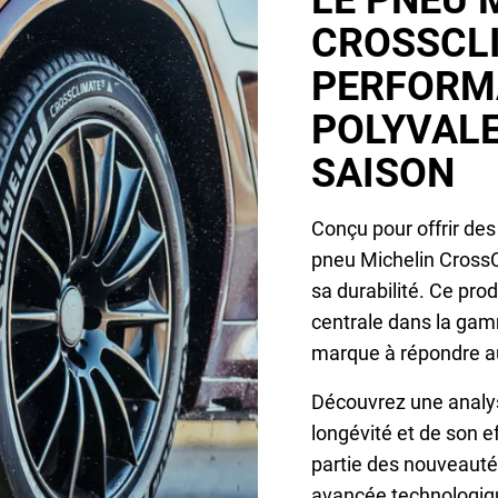
LE PNEU 
CROSSCLI
PERFORM
POLYVALE
SAISON
Conçu pour offrir des
pneu Michelin CrossC
sa durabilité. Ce pro
centrale dans la gamm
marque à répondre au
Découvrez une analys
longévité et de son e
partie des nouveauté
avancée technologiqu