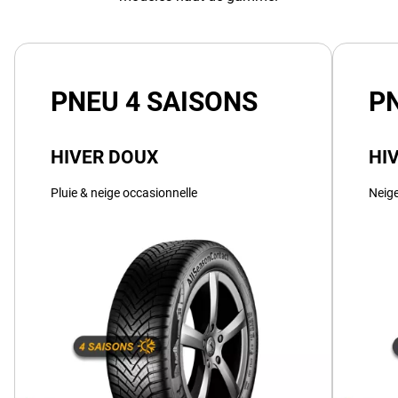
PNEU 4 SAISONS
P
HIVER DOUX
HI
Pluie & neige occasionnelle
Neige