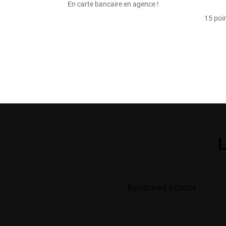
En carte bancaire en agence !
15 poin
L
BestDrive La Ciotat