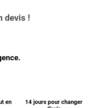
 devis !
gence.
ut en
14 jours pour changer