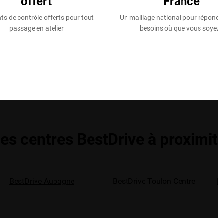
offert
France
ts de contrôle offerts pour tout
Un maillage national pour répon
passage en atelier
besoins où que vous soyez
es centres BestDrive à proximi
BestDrive Aubagne
BestDrive Toulon Centre