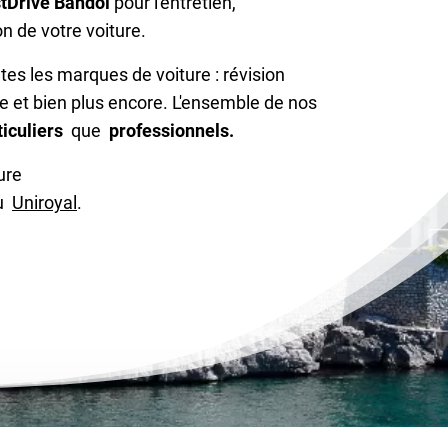
tDrive Bandol
pour l'entretien,
on de votre voiture.
es les marques de voiture : révision
e et bien plus encore. L'ensemble de nos
iculiers
que
professionnels.
ure
u
Uniroyal
.