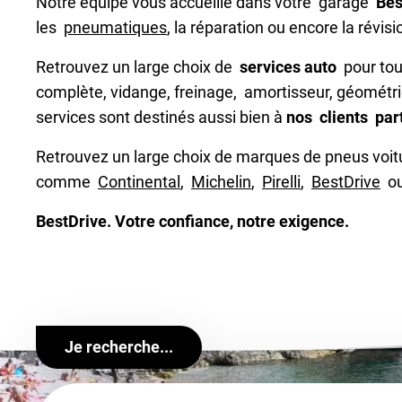
Notre équipe vous accueille dans votre garage
Bes
les
pneumatiques
, la réparation ou encore la révisi
Retrouvez un large choix de
services auto
pour tout
complète, vidange, freinage, amortisseur, géométri
services sont destinés aussi bien à
nos clients part
Retrouvez un large choix de marques de pneus voit
comme
Continental
,
Michelin
,
Pirelli
,
BestDrive
o
BestDrive. Votre confiance, notre exigence.
Je recherche...