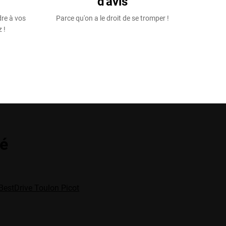
d'avis
dre à vos
Parce qu'on a le droit de se tromper !
 !
té
BestDrive Toulon Picot