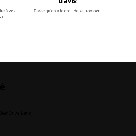
d'avis
dre à vos
Parce qu'on a le droit de se tromper !
 !
té
BestDrive Lens