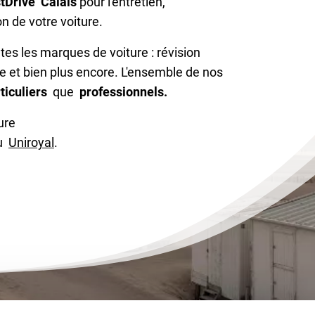
tDrive Calais
pour l'entretien,
on de votre voiture.
es les marques de voiture : révision
e et bien plus encore. L'ensemble de nos
ticuliers
que
professionnels.
ure
u
Uniroyal
.