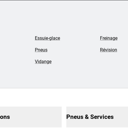
Essuie-glace
Freinage
Pneus
Révision
Vidange
ions
Pneus & Services