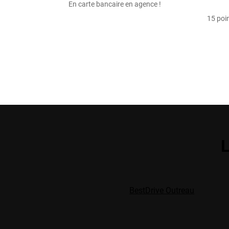
En carte bancaire en agence !
15 poin
L
BestDrive Outreau