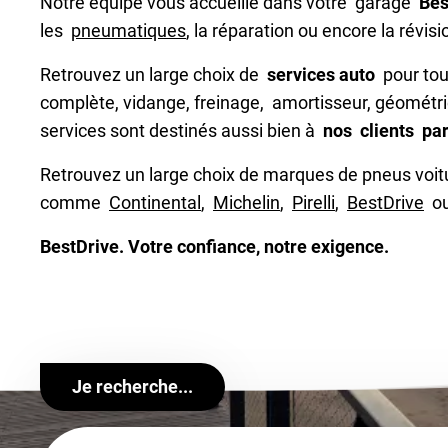
Notre équipe vous accueille dans votre garage
Bes
les
pneumatiques
, la réparation ou encore la révisi
Retrouvez un large choix de
services auto
pour tout
complète, vidange, freinage, amortisseur, géométri
services sont destinés aussi bien à
nos clients par
Retrouvez un large choix de marques de pneus voit
comme
Continental
,
Michelin
,
Pirelli
,
BestDrive
o
BestDrive. Votre confiance, notre exigence.
Je recherche...