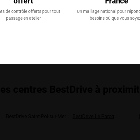
offert
France
ts de contrôle offerts pour tout
Un maillage national pour répon
passage en atelier
besoins où que vous soyez
es centres BestDrive à proximi
BestDrive Saint-Pol-sur-Mer
BestDrive Le Parcq