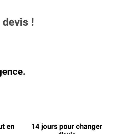
 devis !
gence.
ut en
14 jours pour changer