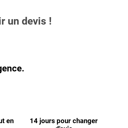
 un devis !
gence.
ut en
14 jours pour changer