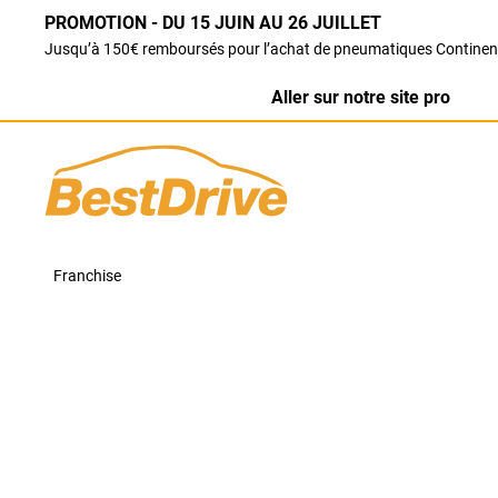
PROMOTION - DU 15 JUIN AU 26 JUILLET
Jusqu’à 150€ remboursés pour l’achat de pneumatiques Continen
Aller sur notre site pro
Franchise
BestDrive Carquefou
MERCI D'APPELER VOTRE AGENCE POUR PRENDRE RDV
Votre centre auto BestDrive Carquefou (44)
Notre équipe vous accueille dans votre garage
Bes
les
pneumatiques
, la réparation ou encore la révisi
Retrouvez un large choix de
services auto
pour tou
complète, vidange, freinage, amortisseur, géométri