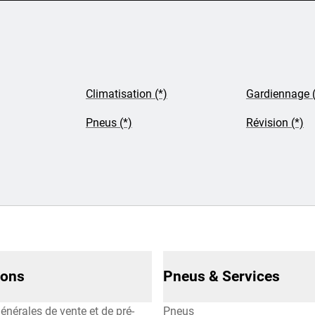
Climatisation (*)
Gardiennage (
Pneus (*)
Révision (*)
ions
Pneus & Services
énérales de vente et de pré-
Pneus