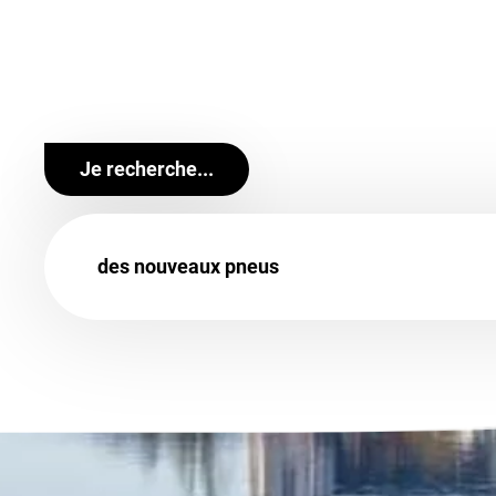
services sont destinés aussi bien à
nos clients par
Retrouvez un large choix de marques de pneus voit
comme
Continental
,
Michelin
,
Pirelli
,
BestDrive
o
BestDrive. Votre confiance, notre exigence.
Je recherche...
des nouveaux pneus