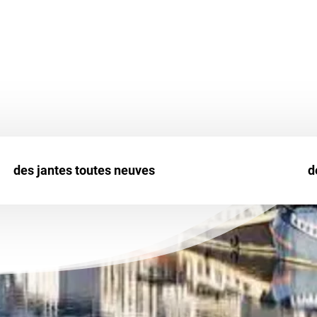
ticuliers
que
professionnels.
ure
u
Uniroyal
.
des jantes toutes neuves
d