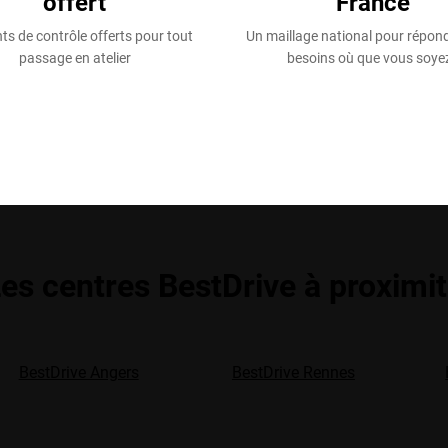
offert
France
ts de contrôle offerts pour tout
Un maillage national pour répon
passage en atelier
besoins où que vous soyez
es centres BestDrive à proximi
BestDrive Angers
BestDrive Rennes