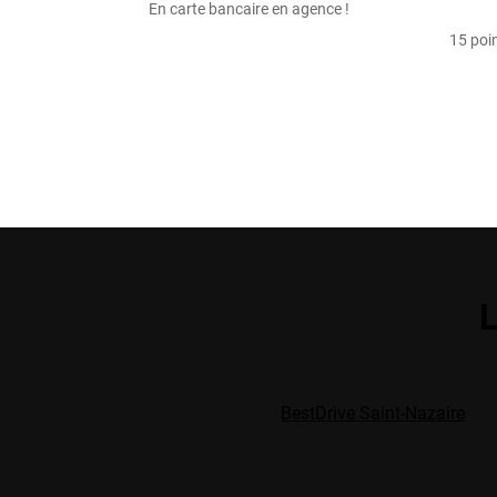
En carte bancaire en agence !
15 poin
L
BestDrive Saint-Nazaire