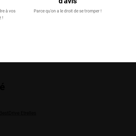
d'avis
dre à vos
Parce qu'on a le droit de se tromper !
 !
té
BestDrive Etrelles