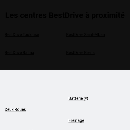
Les centres BestDrive à proximité
BestDrive Toulouse
BestDrive Saint-Alban
BestDrive Balma
BestDrive Brens
Batterie (*)
Deux Roues
Freinage