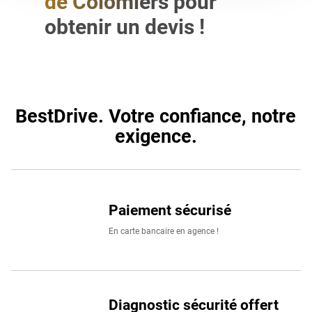
de Colomiers pour
à nos
clients particuliers
que
professionnels.
obtenir un devis !
Retrouvez un large choix de marques de pneus voiture
comme
Continental
,
Michelin
,
Pirelli
,
BestDrive
ou
Uniroya
BestDrive. Votre confiance, notre exigence.
BestDrive. Votre confiance, notre
exigence.
Paiement sécurisé
En carte bancaire en agence !
Diagnostic sécurité offert