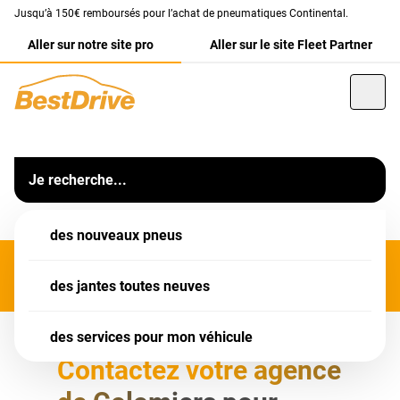
Jusqu’à 150€ remboursés pour l’achat de pneumatiques Continental.
Aller sur notre site pro
Aller sur le site Fleet Partner
Franchise
BestDrive Colomiers
MERCI D'APPELER VOTRE AGENCE POUR PRENDRE RDV
Votre centre auto BestDrive Colomiers (31).
Je recherche...
Informations
Notre équipe vous accueille dans
des nouveaux pneus
votre garage
BestDrive Colomiers
pour l'entretien,
les
pneumatiques
, la réparation ou encore la révision de
votre voiture.
des jantes toutes neuves
Retrouvez un large choix de
services auto
pour toutes les
des services pour mon véhicule
marques de voiture : révision complète, vidange,
freinage, amortisseur, géométrie et bien plus encore.
Contactez votre agence
L'ensemble de nos services sont destinés aussi bien