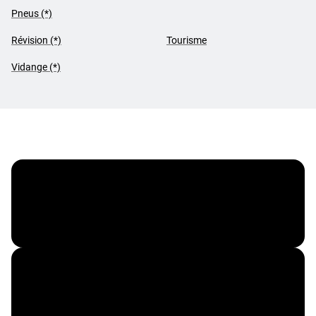
Pneus (*)
Révision (*)
Tourisme
Vidange (*)
Membre FleetPartner
Partenaire Macif Avantages