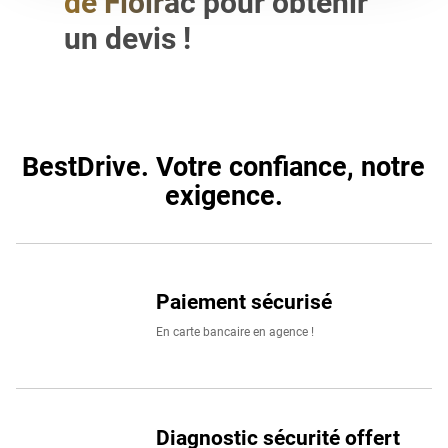
de Floirac pour obtenir
à nos
clients particuliers
que
professionnels
.
un devis !
Retrouvez un large choix de marques de pneus voiture
comme
Continental
,
Michelin
,
Pirelli
,
BestDrive
ou
Uniroya
BestDrive. Votre confiance, notre exigence.
BestDrive. Votre confiance, notre
exigence.
Paiement sécurisé
En carte bancaire en agence !
Diagnostic sécurité offert