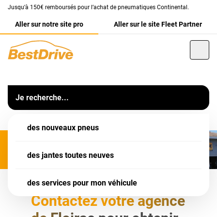
Jusqu’à 150€ remboursés pour l’achat de pneumatiques Continental.
Aller sur notre site pro
Aller sur le site Fleet Partner
Franchise
BestDrive Floirac
MERCI D'APPELER VOTRE AGENCE POUR PRENDRE RDV
Votre centre auto BestDrive Floirac (33).
Je recherche...
Informations
Notre équipe vous accueille dans
des nouveaux pneus
votre garage
BestDrive Floirac
pour l'entretien,
les
pneumatiques
, la réparation ou encore la révision de
votre voiture.
des jantes toutes neuves
Retrouvez un large choix de
services auto
pour toutes les
des services pour mon véhicule
marques de voiture : révision complète, vidange,
freinage, amortisseur, géométrie et bien plus encore.
Contactez votre agence
L'ensemble de nos services sont destinés aussi bien