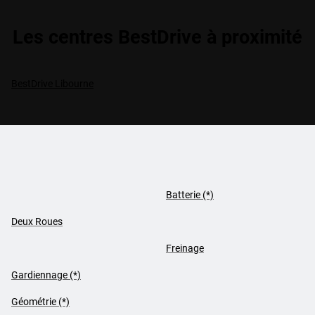
Les centres BestDrive à proximité
BestDrive Libourne
Batterie (*)
Deux Roues
Freinage
Gardiennage (*)
Géométrie (*)