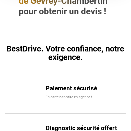
de Gevrey-Chambertin
Retrouvez un large choix de marques de pneus voiture
pour obtenir un devis !
comme
Continental
,
Michelin
,
Pirelli
,
BestDrive
ou
Uniroya
BestDrive. Votre confiance, notre exigence.
BestDrive. Votre confiance, notre
exigence.
Paiement sécurisé
En carte bancaire en agence !
Diagnostic sécurité offert