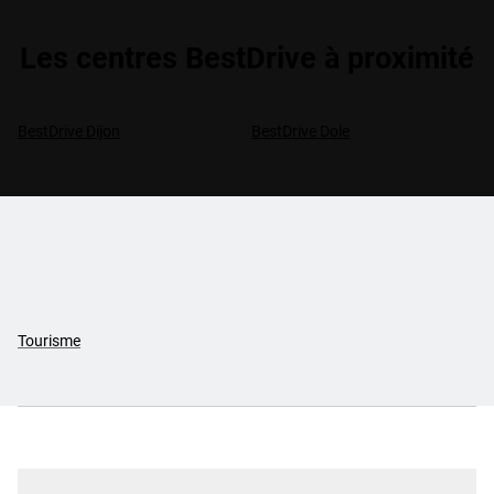
Les centres BestDrive à proximité
BestDrive Dijon
BestDrive Dole
Tourisme