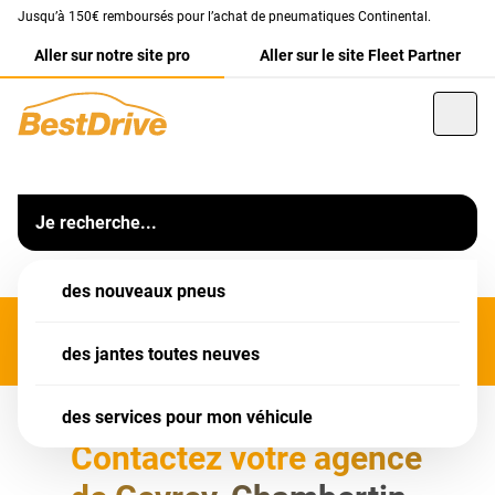
Jusqu’à 150€ remboursés pour l’achat de pneumatiques Continental.
Aller sur notre site pro
Aller sur le site Fleet Partner
Franchise
BestDrive Gevrey
MERCI D'APPELER VOTRE AGENCE POUR PRENDRE RDV
Votre centre auto BestDrive Fréjus (83).
Je recherche...
Informations
Chambertin
Notre équipe vous accueille dans votre garage
BestDrive
des nouveaux pneus
Gevrey Chambertin
pour l'entretien, les
pneumatiques
, la
réparation ou encore la révision de votre voiture.
des jantes toutes neuves
Retrouvez un large choix de
services auto
pour toutes les
marques de voiture : révision complète, vidange,
des services pour mon véhicule
freinage, amortisseur, géométrie et bien plus encore.
L'ensemble de nos services sont destinés aussi bien
Contactez votre agence
à
nos clients particuliers que professionnels.