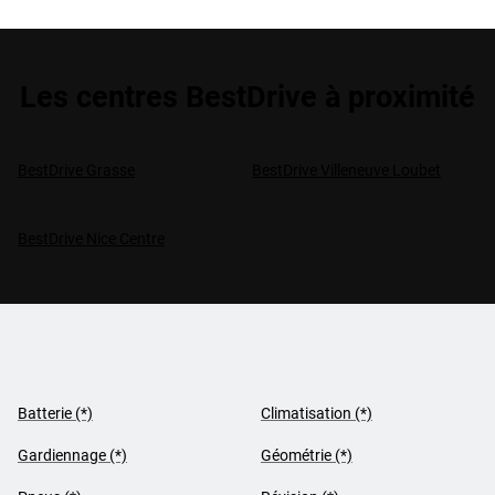
Les centres BestDrive à proximité
BestDrive Grasse
BestDrive Villeneuve Loubet
BestDrive Nice Centre
Batterie (*)
Climatisation (*)
Gardiennage (*)
Géométrie (*)