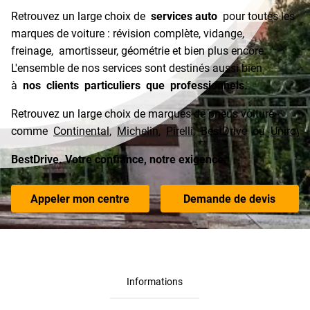
Retrouvez un large choix de
services auto
pour toutes les
marques de voiture : révision complète, vidange,
freinage, amortisseur, géométrie et bien plus encore.
L'ensemble de nos services sont destinés aussi bien
à
nos clients particuliers que professionnels.
Retrouvez un large choix de marques de pneus voiture
comme
Continental
,
Michelin
,
Pirelli
,
BestDrive
ou
Uniroya
BestDrive. Votre confiance, notre exigence.
Appeler mon centre
Demande de devis
Informations