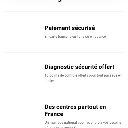
à nos clients particuliers que professionnels.
Retrouvez un large choix de marques de pneus voiture
comme
Continental
,
Michelin
,
Pirelli
,
BestDrive
ou
Uniroya
Paiement sécurisé
BestDrive. Votre confiance, notre exigence.
En carte bancaire en ligne ou en agence !
Diagnostic sécurité offert
15 points de contrôle offerts pour tout passage en
atelier
Des centres partout en
France
Un maillage national pour répondre à vos besoins