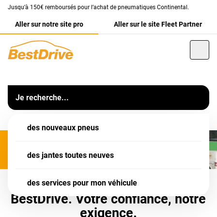
Jusqu’à 150€ remboursés pour l’achat de pneumatiques Continental.
Aller sur notre site pro
Aller sur le site Fleet Partner
Franchise
Centre Auto BestDrive
MERCI D'APPELER VOTRE AGENCE POUR PRENDRE RDV
Votre centre auto BestDrive Montfavet (84)
Je recherche...
Informations
Montfavet
Notre équipe vous accueille dans
des nouveaux pneus
votre garage BestDrive Montfavet pour l'entretien,
les
pneumatiques
, la réparation ou encore la révision de
votre voiture.
des jantes toutes neuves
Retrouvez un large choix de services auto pour toutes les
des services pour mon véhicule
marques de voiture : révision complète, vidange,
BestDrive. Votre confiance, notre
freinage, amortisseur, géométrie et bien plus encore.
L'ensemble de nos services sont destinés aussi bien
exigence.