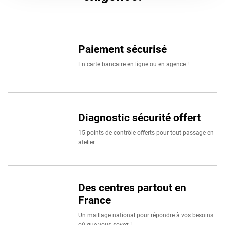
à nos clients particuliers que professionnels.
Retrouvez un large choix de marques de pneus voiture
comme
Continental
,
Michelin
,
Pirelli
,
BestDrive
ou
Uniroya
Paiement sécurisé
BestDrive. Votre confiance, notre exigence.
En carte bancaire en ligne ou en agence !
Diagnostic sécurité offert
15 points de contrôle offerts pour tout passage en
atelier
Des centres partout en
France
Un maillage national pour répondre à vos besoins