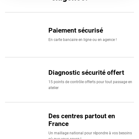
à nos clients particuliers que professionnels.
Retrouvez un large choix de marques de pneus voiture
comme
Continental
,
Michelin
,
Pirelli
,
BestDrive
ou
Uniroya
Paiement sécurisé
BestDrive. Votre confiance, notre exigence.
En carte bancaire en ligne ou en agence !
Diagnostic sécurité offert
15 points de contrôle offerts pour tout passage en
atelier
Des centres partout en
France
Un maillage national pour répondre à vos besoins