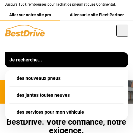
Jusqu’à 150€ remboursés pour l’achat de pneumatiques Continental.
Aller sur notre site pro
Aller sur le site Fleet Partner
Franchise
Centre Auto BestDrive
MERCI D'APPELER VOTRE AGENCE POUR PRENDRE RDV
Votre centre auto BestDrive Moulins (03)
Je recherche...
Informations
Moulins Avermes
Notre équipe vous accueille dans
des nouveaux pneus
votre garage BestDrive Moulins pour l'entretien,
les
pneumatiques
, la réparation ou encore la révision de
votre voiture.
des jantes toutes neuves
Retrouvez un large choix de services auto pour toutes les
des services pour mon véhicule
marques de voiture : révision complète, vidange,
BestDrive. Votre confiance, notre
freinage, amortisseur, géométrie et bien plus encore.
L'ensemble de nos services sont destinés aussi bien
exigence.