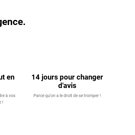
gence.
ut en
14 jours pour changer
d'avis
dre à vos
Parce qu'on a le droit de se tromper !
 !