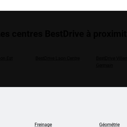
es centres BestDrive à proximi
aon Est
BestDrive Laon Centre
BestDrive Ville
Germain
Freinage
Géométrie