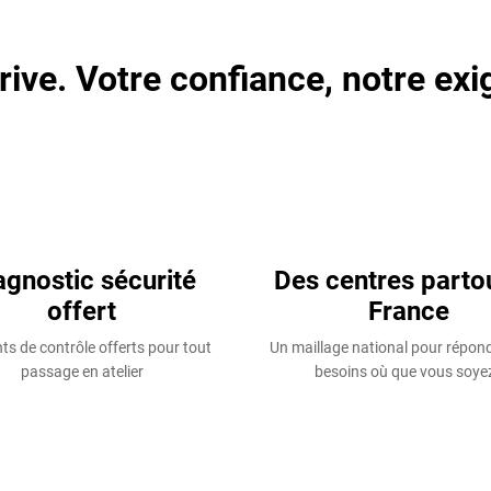
rive. Votre confiance, notre exi
agnostic sécurité
Des centres parto
offert
France
ts de contrôle offerts pour tout
Un maillage national pour répon
passage en atelier
besoins où que vous soyez