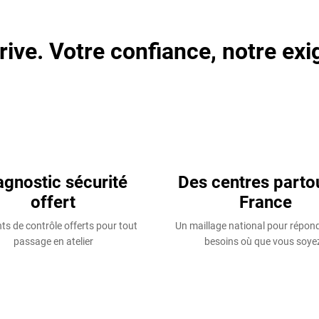
rive. Votre confiance, notre exi
agnostic sécurité
Des centres parto
offert
France
ts de contrôle offerts pour tout
Un maillage national pour répon
passage en atelier
besoins où que vous soyez