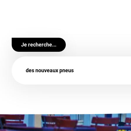
services sont destinés aussi bien à nos clients par
Retrouvez un large choix de marques de pneus voit
comme
Continental
,
Michelin
,
Pirelli
,
BestDrive
o
BestDrive. Votre confiance, notre exigence.
Je recherche...
des nouveaux pneus