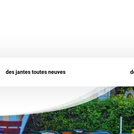
ticuliers que professionnels.
ure
u
Uniroyal
.
des jantes toutes neuves
d