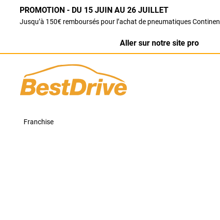
PROMOTION - DU 15 JUIN AU 26 JUILLET
Jusqu’à 150€ remboursés pour l’achat de pneumatiques Continen
Aller sur notre site pro
Franchise
Centre Auto BestDriv
MERCI D'APPELER VOTRE AGENCE POUR PRENDRE RDV
Votre centre auto BestDrive Vesoul (70).
Notre équipe vous accueille dans votre garage Best
les
pneumatiques
, la réparation ou encore la révisi
Retrouvez un large choix de services auto pour tout
complète, vidange, freinage, amortisseur, géométri