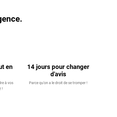
gence.
ut en
14 jours pour changer
d'avis
dre à vos
Parce qu'on a le droit de se tromper !
 !