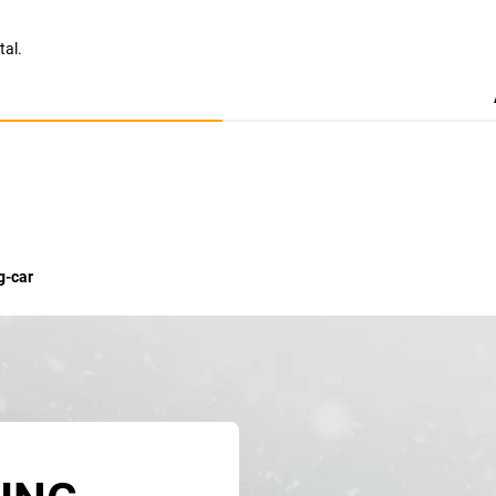
tal.
g-car