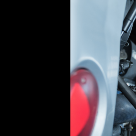
 D’EAU ET
OIRS
car pendant l’hiver. Les
el et provoquer des
ent ? Tout simplement en
eaux usées et le chauffe-
inets ouverts pour permettre
fique aux circuits d’eau de
es équipements des basses