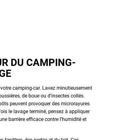
UR DU CAMPING-
AGE
e votre camping-car. Lavez minutieusement
oussières, de boue ou d’insectes collés.
pôts peuvent provoquer des microrayures
fois le lavage terminé, pensez à appliquer
une barrière efficace contre l’humidité et
es fenêtres, des portes et du toit. Ces