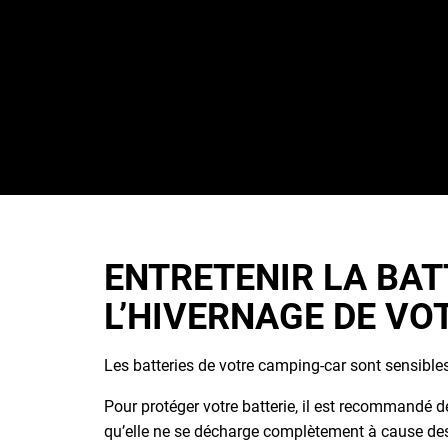
Profitez de cette étape pour nettoyer et désinfecter 
cela, un produit adapté pour éliminer les bactéries 
Dès le printemps, vous pourrez repartir sur les rou
propre et sain.
ENTRETENIR LA BAT
L’HIVERNAGE DE V
Les batteries de votre camping-car sont sensibles 
Pour protéger votre batterie, il est recommandé de 
qu’elle ne se décharge complètement à cause des d