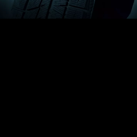
LES 5 SIGNES À NE JAMAIS
IGNORER POUR CHANGER
SES PNEUS
Si vous vous demandez
quand changer vos pneus de
voiture
, ces 5 signes sont à surveiller de près.
Ne les
ignorez jamais
: chacun d’eux peut indiquer qu’il est
temps d’agir pour votre sécurité.
1. La profondeur des sculptures
est insuffisante
Lorsque les rainures atteignent ou frôlent le seuil légal de