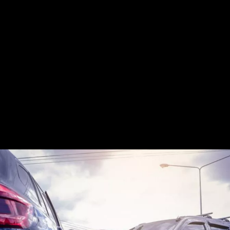
La gestion accélérée du
sinistre
Grâce à ces étapes simplifiées, les assureurs
reçoivent des informations précises et lisibles. Ils
peuvent, de cette manière, traiter le dossier plus
rapidement.