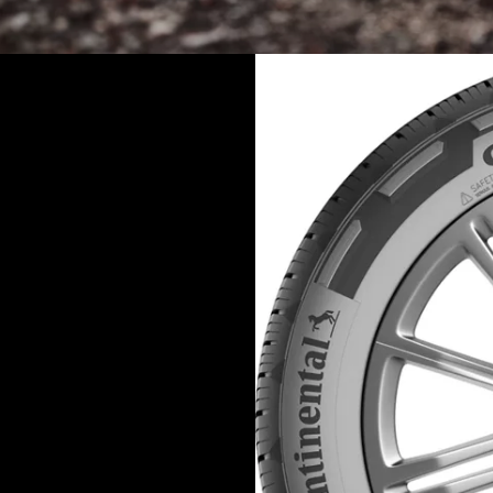
PNEU
pour 4x4 et SUV à l’aise
ins. Parmi les différentes
tionnent entre les
 succèdent aux
mobilistes en quête de
ntact ATR, ces pneumatiques
otricité tout-terrain
nce. Ils s’approchent même