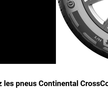
 montés d’origine sur Land
permettant de mordre les
leurs du marquage M+S, ce
ge.
 les pneus Continental CrossC