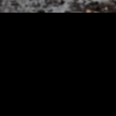
POURQUOI CHOISIR LE 
CROSSCONTACT H/T ?
La gamme CrossContact H/T propose des pneus été 
aussi bien sur l’asphalte que sur les routes et chem
gammes CrossContact de
Continental
, ils se posi
CrossContact ATR et les ContiCrossContact AT. Ils
ContiCrossContact LX2 pour accompagner les auto
fiabilité hors circulation. Avec les pneus CrossCo
de Continental ont en commun une traction et une m
remarquable qui leur confèrent une belle polyvale