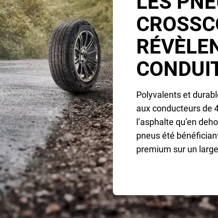
LES PNE
CROSSC
RÉVÈLEN
CONDUIT
Polyvalents et durab
aux conducteurs de 4x
l’asphalte qu’en deho
pneus été bénéficia
premium sur un large