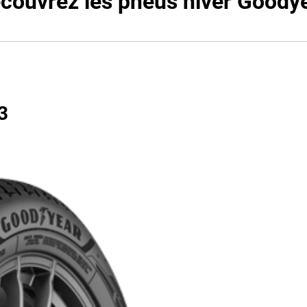
couvrez les pneus hiver Goody
3