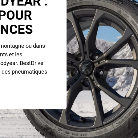
DYEAR :
 POUR
ANCES
a montagne ou dans
nts et les
odyear. BestDrive
er des pneumatiques