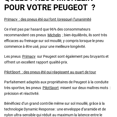
POUR VOTRE PEUGEOT ?
Primacy : des pneus été qui font (presque) l’unanimité
Ce n’est pas par hasard que 96% des consommateurs
recommandent ces pneus
Michelin
; bien équilibrés, ils sont très
efficaces au freinage sur sol mouillé, y compris lorsque le pneu
commence à être usé, pour une meilleure longévité.
Les pneus
Primacy
sur Peugeot sont également peu bruyants et
offrent un excellent rapport qualité-prix.
PilotSport : des pneus été qui réagissent au quart de tour
Parfaitement adaptés aux propriétaires de Peugeot à la conduite
très sportive, les pneus
PilotSport
misent sur deux maîtres mots :
précision et réactivité.
Bénéficiez d’un grand contrôle même sur sol mouillé, grâce à la
technologie Dynamic Response : une enveloppe d’aramide et de
nylon ultra-sensible qui réduit au maximum la latence entre le