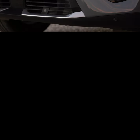
QUELS PNEUS CONTINENTAL
POUR VOTRE PEUGEOT ?
PremiumContact : des pneus solides pour un été sportif
Chez BestDrive, c’est le modèle de pneus le plus populaire parmi les
conducteurs de Peugeot. Et on comprend pourquoi : les
pneus
PremiumContact
bénéficient d’un nouveau concept de polymères,
qui réduit et uniformise leur usure afin d’améliorer leur longévité.
Ces pneus sport offrent des performances idéales pour les conducteurs les
plus vifs : leur composition particulière – un mélange de cristaux de silice –
leur confère un classement maximal sur le critère européen d’adhérence sur
sol mouillé.