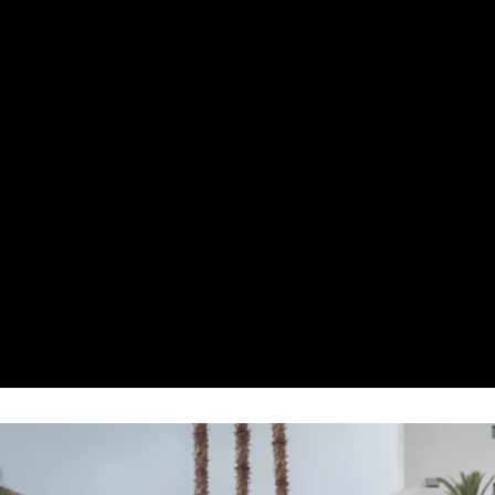
efficace sur routes sèches.
ContiCrossContact : des pneus SUV pour un été tous terrains
Ces pneus Continental été robustes et solides sont « tous terrains » : la
puissance de freinage est optimisée sur sols secs comme humides ; et par
temps pluvieux, les rainures sont conçues pour évacuer l’eau plus facilement
que la moyenne.
Les ContiCrossContact apporteront confort et motricité à votre véhicule et
conviendront particulièrement aux Peugeot de type
SUV
, tout en réduisant
au minimum les vibrations et la nuisance sonore.