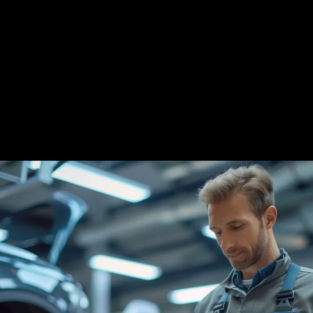
vous dégourdir les jambes, vous hydrater et pourquoi pas,
grignoter un petit en-cas. Ces pauses vous permettront de rester à
la fois concentré tout en évitant le fameux « coup de barre » qui
peut survenir sans prévenir.
En 2025, on ne joue pas les superhéros de la route : on s’arrête, on
respire et on repart pour affronter les centaines de kilomètres qu’il
vous reste.