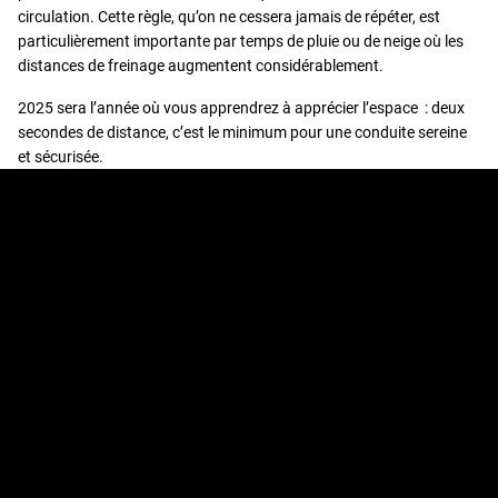
circulation. Cette règle, qu’on ne cessera jamais de répéter, est
particulièrement importante par temps de pluie ou de neige où les
distances de freinage augmentent considérablement.
2025 sera l’année où vous apprendrez à apprécier l’espace : deux
secondes de distance, c’est le minimum pour une conduite sereine
et sécurisée.
6. FAIRE DES PAUSES
RÉGULIÈRES LORS DE LONGS
TRAJETS
Sur la route des vacances ou des week-ends prolongés, la fatigue
peut devenir votre pire ennemie.
Comment mieux conduire ? En prenant la résolution de faire des
pauses toutes les deux heures
(fatigue au volant)
. Profitez-en pour