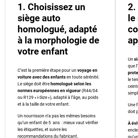
1. Choisissez un
2.
siège auto
le
homologué, adapté
co
à la morphologie de
ap
votre enfant
Un
s
que l
C’est la première étape pour un
voyage en
prot
voiture avec des enfants
en toute sérénité.
le te
Le siège doit être
homologué selon les
ceint
normes européennes en vigueur
(R44/04
simpl
ou R129 « i-Size »), adapté à l’âge, au poids
et à la taille de votre enfant.
Une f
doit 
Un nourrisson n’a pas les mêmes besoins
qu’un enfant de 5 ans : mieux vaut vérifier
À évi
les étiquettes, et suivre les
encle
recommandations du fabricant.
qu’un