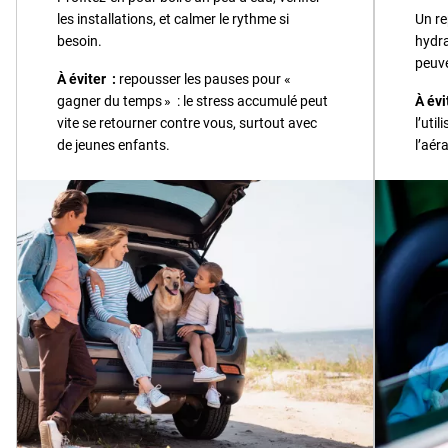
les installations, et calmer le rythme si
Un re
besoin.
hydra
peuve
À éviter :
repousser les pauses pour «
gagner du temps » : le stress accumulé peut
À évi
vite se retourner contre vous, surtout avec
l’uti
de jeunes enfants.
l’aér