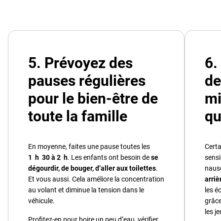
5. Prévoyez des
6.
pauses régulières
de
pour le bien-être de
mi
toute la famille
qu
En moyenne, faites une pause toutes les
Certa
1 h 30 à 2 h
. Les enfants ont besoin de
se
sensi
dégourdir, de bouger, d’aller aux toilettes
.
nausé
Et vous aussi. Cela améliore la concentration
arriè
au volant et diminue la tension dans le
les é
véhicule.
grâce
les j
Profitez-en pour boire un peu d’eau, vérifier