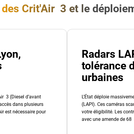
 des Crit'Air 3 et le déploi
Lyon,
Radars LAPI
s
tolérance 
urbaines
Air 3 (Diesel d’avant
L’État déploie massivem
’accès dans plusieurs
(LAPI). Ces caméras scan
Air est nécessaire pour
votre éligibilité. Les co
avec une amende de 68 