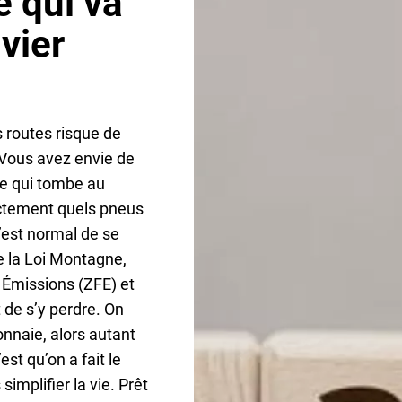
e qui va
vier
 routes risque de
 Vous avez envie de
nde qui tombe au
ctement quels pneus
C’est normal de se
e la Loi Montagne,
s Émissions (ZFE) et
t de s’y perdre. On
onnaie, alors autant
st qu’on a fait le
implifier la vie. Prêt